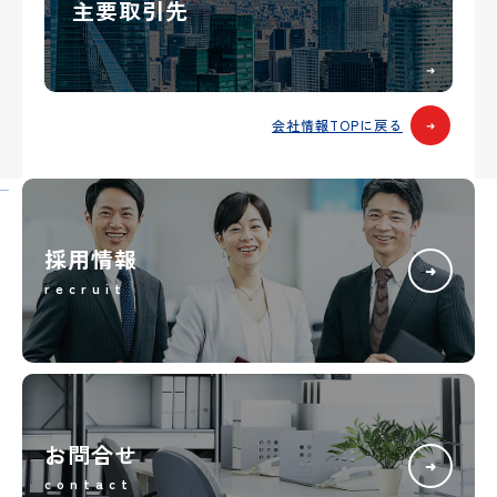
主要取引先
➜
会社情報TOPに戻る
➜
採用情報
➜
recruit
お問合せ
➜
contact