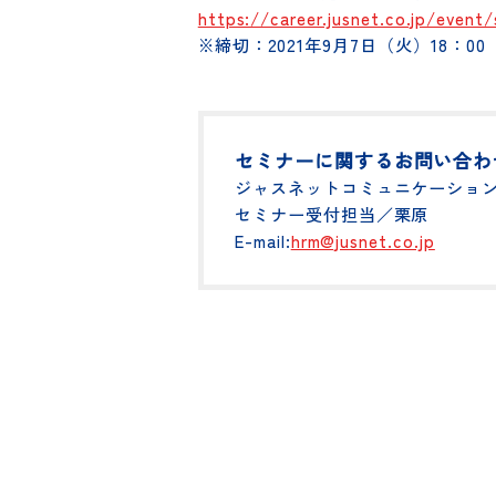
■参加費
無料
▼詳細・お申し込みはこちら
https://career.jusnet.co.jp/ev
※締切：2021年9月7日（火）18：
セミナーに関するお問い
ジャスネットコミュニケーシ
セミナー受付担当／栗原
E-mail:
hrm@jusnet.co.jp