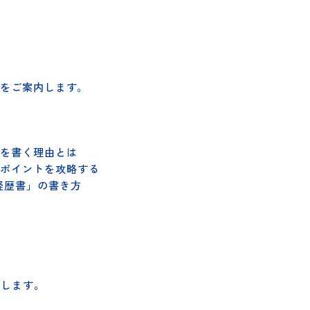
00
RLをご案内します。
書」を書く理由とは
するポイントを攻略する
職務経歴書」の書き方
き方