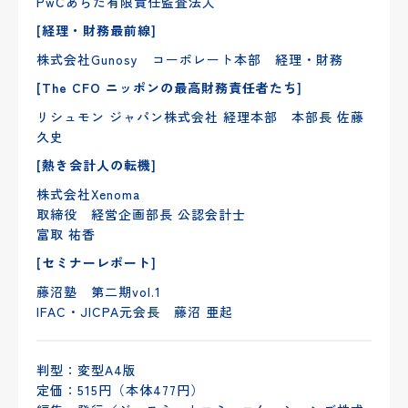
PwCあらた有限責任監査法人
[経理・財務最前線]
株式会社Gunosy コーポレート本部 経理・財務
[The CFO ニッポンの最高財務責任者たち]
リシュモン ジャパン株式会社 経理本部 本部長 佐藤
久史
[熱き会計人の転機]
株式会社Xenoma
取締役 経営企画部長 公認会計士
富取 祐香
[セミナーレポート]
藤沼塾 第二期vol.1
IFAC・JICPA元会長 藤沼 亜起
判型：変型A4版
定価：515円（本体477円）