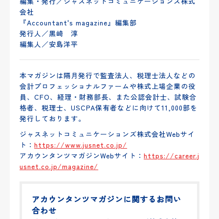
編集・発行／ジャスネットコミュニケーションズ株式
会社
『Accountant's magazine』編集部
発行人／黒崎 淳
編集人／安島洋平
本マガジンは隔月発行で監査法人、税理士法人などの
会計プロフェッショナルファームや株式上場企業の役
員、CFO、経理・財務部長、また公認会計士、試験合
格者、税理士、USCPA保有者などに向けて11,000部を
発行しております。
ジャスネットコミュニケーションズ株式会社Webサイ
ト：
https://www.jusnet.co.jp/
アカウンタンツマガジンWebサイト：
https://career.j
usnet.co.jp/magazine/
アカウンタンツマガジンに関するお問い
合わせ