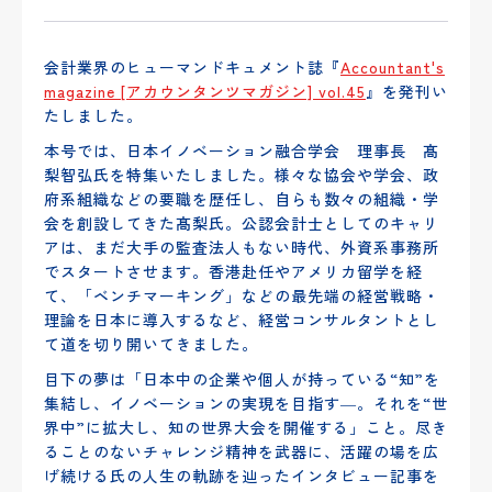
会計業界のヒューマンドキュメント誌『
Accountant's
magazine [アカウンタンツマガジン] vol.45
』を発刊い
たしました。
本号では、日本イノベーション融合学会 理事長 髙
梨智弘氏を特集いたしました。様々な協会や学会、政
府系組織などの要職を歴任し、自らも数々の組織・学
会を創設してきた髙梨氏。公認会計士としてのキャリ
アは、まだ大手の監査法人もない時代、外資系事務所
でスタートさせます。香港赴任やアメリカ留学を経
て、「ベンチマーキング」などの最先端の経営戦略・
理論を日本に導入するなど、経営コンサルタントとし
て道を切り開いてきました。
目下の夢は「日本中の企業や個人が持っている“知”を
集結し、イノベーションの実現を目指す―。それを“世
界中”に拡大し、知の世界大会を開催する」こと。尽き
ることのないチャレンジ精神を武器に、活躍の場を広
げ続ける氏の人生の軌跡を辿ったインタビュー記事を