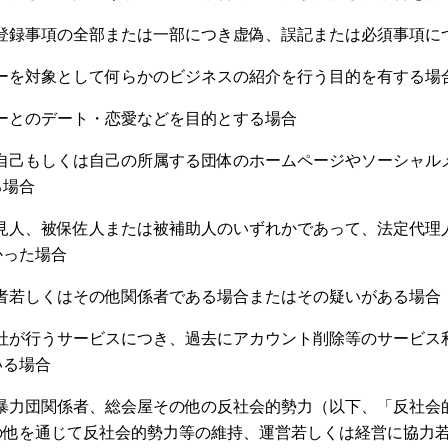
事前登録事項の全部または一部につき虚偽、誤記または必須事項
ーザーを対象として何らかのビジネスの紹介を行う目的を有する場
ーザーとのデート・恋愛などを目的とする場合
容を自己もしくは自己の所属する団体のホームページやソーシャ
る場合
被後見人、被保佐人または被補助人のいずれかであって、法定代理
かった場合
従事者若しくはその他関係者である場合またはその疑いがある場合
は当社が行うサービスにつき、過去にアカウント削除等のサービ
いる場合
員、暴力団関係者、総会屋その他の反社会的勢力（以下、「反社
の他を通じて反社会的勢力等の維持、運営若しくは経営に協力