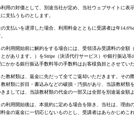
の利用の対価として、別途当社が定め、当社ウェブサイトに表
社に支払うものとします。
の支払いを遅滞した場合、利用料金とともに受講者は年14.6
す。
スの利用開始前に解約をする場合には、受領済み受講料の全額
とがあります。）をStripe（決済代行サービス）や銀行振込
理にかかる銀行振込手数料等の手数料はお客様負担とさせてい
った教材類は、返金に先だって全てご返却いただきます。その
、教材類に折目・書込みなどの破損・汚損があり、当該教材類
つきましては、当該教材類の代金の一部又は全部を別途返金額
スの利用開始後は、本規約に定める場合を除き、当社は、理由
用料金の返金に一切応じないものとし、受講者はあらかじめこ