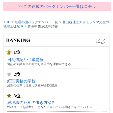
>> この連載のバックナンバー一覧はコチラ
TOP
>
経理の薬バックナンバー一覧
>
登山税理士チョモランマ先生の
税理士徒然草
>
青色申告承認申請書
RANKING
オススメ
サービス
1位
日商簿記3・2級講座
簿記の知識ゼロの方でも本質的な理解ができる
2位
経理実務の学校
経理の仕事に役立つ講座が全150講座
3位
経理職のための働き方診断
性格タイプを診断し、あなたに向いている働き方をアドバイス