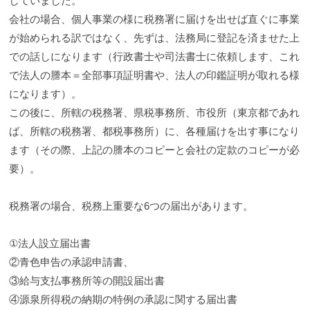
していました。
会社の場合、個人事業の様に税務署に届けを出せば直ぐに事業
が始められる訳ではなく、先ずは、法務局に登記を済ませた上
での話しになります（行政書士や司法書士に依頼します、これ
で法人の謄本＝全部事項証明書や、法人の印鑑証明が取れる様
になります）。
この後に、所轄の税務署、県税事務所、市役所（東京都であれ
ば、所轄の税務署、都税事務所）に、各種届けを出す事になり
ます（その際、上記の謄本のコピーと会社の定款のコピーが必
要）。
税務署の場合、税務上重要な6つの届出があります。
①法人設立届出書
②青色申告の承認申請書、
③給与支払事務所等の開設届出書
④源泉所得税の納期の特例の承認に関する届出書