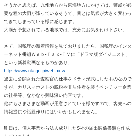
そうかと思えば、九州地方から東海地方にかけては、警戒が必
要な程の大雨が降っているそうで、昔とは気候が大きく変わっ
てきてしまっている様に感じます。
大雨が予想されている地域では、充分にお気を付け下さい。
さて、国税庁の新着情報を見ておりましたら、国税庁のインタ
ーネット番組Ｗｅｂ-Ｔａｘ-ＴＶに「ドラマ版ダイジェスト」
という新着動画なるものがあり、
https://www.nta.go.jp/webtaxtv/
過去に公開された査察官の仕事をドラマ形式にしたものなので
すが、カリスマホストの脱税や非居住者を装うベンチャー企業
の社長等、なかなか興味深い内容です。
他にもさまざまな動画が用意されている様ですので、客先への
情報提供や話題作りにはいいかもしれません。
昨日は、個人事業から法人成りしたS社の届出関係書類を作成