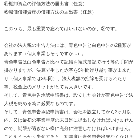
⑤棚卸資産の評価方法の届出書（任意）
⑥減価償却資産の償却方法の届出書（任意）
このうち、最も重要で忘れてはいけないのが、②です。
会社の法人税の申告方法には、青色申告と白色申告の2種類が
あります（個人事業もそうですが...）。
青色申告は白色申告と比べて記帳を複式簿記で行う等の手間が
掛かりますが、決算で生じた赤字を9年間繰り越す事が出来た
り（個人事業では3年間）、法人税額の控除を受けられたり
等、税金上のメリットがとても大きいです。
そして、青色申告承認申請書は、設立した会社が青色申告で法
人税を納める為に必要なものです。
そして、青色申告承認申請書は、会社を設立してから3ヶ月以
内、又は最初の事業年度の末日迄に提出しなければいけません
ので、期限が過ぎない様に充分に注意しなければいけません。
これをうっかり失念すると、初年度は青色申告出来なくなりま