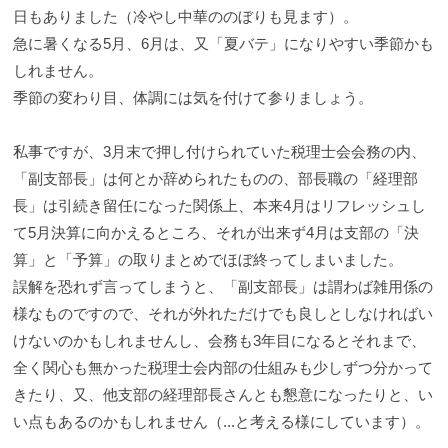
日もありました（冷やし中華ののぼりも見ます）。
急に暑くなる5月、6月は、又「夏バテ」になりやすい季節かも
しれません。
季節の変わり目、体調には気を付けて参りましょう。
私事ですが、3月末で押し付けられていた税理士会会務の内、
「副支部長」は何とか辞められたものの、部長職の「経理部
長」は引続き留任になった関係上、本来4月はリフレッシュし
て5月決算に向かえるところ、それが出来ず4月は支部の「決
算」と「予算」の取りまとめでほぼ終ってしまいました。
誤解を恐れず言ってしまうと、「副支部長」は謂わば雑用係の
様なものですので、それが外れただけでも良しとしなければい
けないのかもしれませんし、会務も3年目になるとそれまで、
全く関心も無かった税理士会内部の仕組みも少しずつ分かって
きたり、又、他支部の経理部長さんとも懇意になったりと、い
い点もあるのかもしれません（...と考える様にしています）。