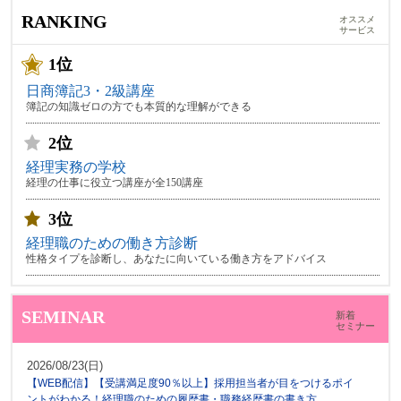
RANKING
オススメ
サービス
1位
日商簿記3・2級講座
簿記の知識ゼロの方でも本質的な理解ができる
2位
経理実務の学校
経理の仕事に役立つ講座が全150講座
3位
経理職のための働き方診断
性格タイプを診断し、あなたに向いている働き方をアドバイス
SEMINAR
新着
セミナー
2026/08/23(日)
【WEB配信】【受講満足度90％以上】採用担当者が目をつけるポイ
ントがわかる！経理職のための履歴書・職務経歴書の書き方