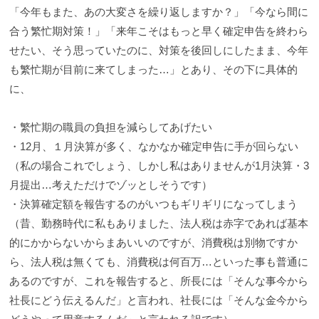
「今年もまた、あの大変さを繰り返しますか？」「今なら間に
合う繁忙期対策！」「来年こそはもっと早く確定申告を終わら
せたい、そう思っていたのに、対策を後回しにしたまま、今年
も繁忙期が目前に来てしまった…」とあり、その下に具体的
に、
・繁忙期の職員の負担を減らしてあげたい
・12月、１月決算が多く、なかなか確定申告に手が回らない
（私の場合これでしょう、しかし私はありませんが1月決算・3
月提出…考えただけでゾッとしそうです）
・決算確定額を報告するのがいつもギリギリになってしまう
（昔、勤務時代に私もありました、法人税は赤字であれば基本
的にかからないからまあいいのですが、消費税は別物ですか
ら、法人税は無くても、消費税は何百万…といった事も普通に
あるのですが、これを報告すると、所長には「そんな事今から
社長にどう伝えるんだ」と言われ、社長には「そんな金今から