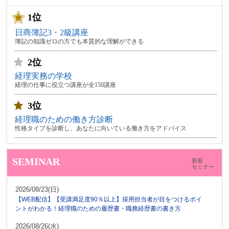
1位
日商簿記3・2級講座
簿記の知識ゼロの方でも本質的な理解ができる
2位
経理実務の学校
経理の仕事に役立つ講座が全150講座
3位
経理職のための働き方診断
性格タイプを診断し、あなたに向いている働き方をアドバイス
SEMINAR
新着
セミナー
2026/08/23(日)
【WEB配信】【受講満足度90％以上】採用担当者が目をつけるポイ
ントがわかる！経理職のための履歴書・職務経歴書の書き方
2026/08/26(水)