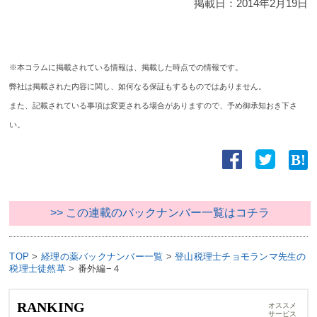
掲載日：
2014年2月19日
※本コラムに掲載されている情報は、掲載した時点での情報です。
弊社は掲載された内容に関し、如何なる保証もするものではありません。
また、記載されている事項は変更される場合がありますので、予め御承知おき下さ
い。
>> この連載のバックナンバー一覧はコチラ
TOP
>
経理の薬バックナンバー一覧
>
登山税理士チョモランマ先生の
税理士徒然草
>
番外編−４
RANKING
オススメ
サービス