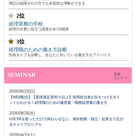
簿記の知識ゼロの方でも本質的な理解ができる
2位
経理実務の学校
経理の仕事に役立つ講座が全150講座
3位
経理職のための働き方診断
性格タイプを診断し、あなたに向いている働き方をアドバイス
SEMINAR
新着
セミナー
2026/08/23(日)
【WEB配信】【受講満足度90％以上】採用担当者が目をつけるポイ
ントがわかる！経理職のための履歴書・職務経歴書の書き方
2026/08/26(水)
USCPAを取っただけで終わらせない。海外勤務・独立・起業まで広が
るキャリアのリアル
2028/04/15(土)