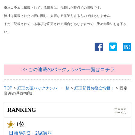
※本コラムに掲載されている情報は、掲載した時点での情報です。
弊社は掲載された内容に関し、如何なる保証もするものではありません。
また、記載されている事項は変更される場合がありますので、予め御承知おき下さ
い。
>> この連載のバックナンバー一覧はコチラ
TOP
>
経理の薬バックナンバー一覧
>
経理部員お役立情報！
>
固定
資産の基礎知識
RANKING
オススメ
サービス
1位
日商簿記3・2級講座