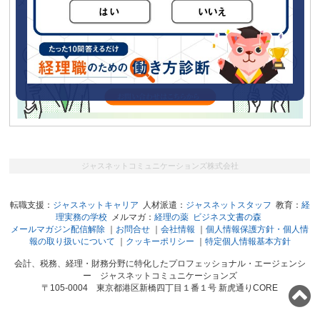
メールマガジン「経理の薬」に広告をだしてみませんか？
ジャスネットコミュニケーションズ株式会社
転職支援：
ジャスネットキャリア
人材派遣：
ジャスネットスタッフ
教育：
経
理実務の学校
メルマガ：
経理の薬
ビジネス文書の森
メールマガジン配信解除
｜
お問合せ
｜
会社情報
｜
個人情報保護方針・個人情
報の取り扱いについて
｜
クッキーポリシー
｜
特定個人情報基本方針
会計、税務、経理・財務分野に特化したプロフェッショナル・エージェンシ
ー ジャスネットコミュニケーションズ
〒105-0004 東京都港区新橋四丁目１番１号 新虎通りCORE