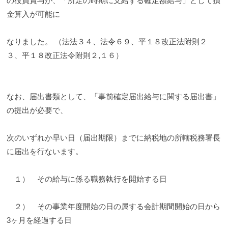
の役員賞与が、「所定の時期に支給する確定額給与」として損
金算入が可能に
なりました。 （法法３４、法令６９、平１８改正法附則２
３、平１８改正法令附則２,１６）
なお、届出書類として、「事前確定届出給与に関する届出書」
の提出が必要で、
次のいずれか早い日（届出期限）までに納税地の所轄税務署長
に届出を行ないます。
１） その給与に係る職務執行を開始する日
２） その事業年度開始の日の属する会計期間開始の日から
3ヶ月を経過する日