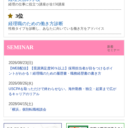
経理の仕事に役立つ講座が全150講座
3位
経理職のための働き方診断
性格タイプを診断し、あなたに向いている働き方をアドバイス
SEMINAR
新着
セミナー
2026/08/23(日)
【WEB配信】【受講満足度90％以上】採用担当者が目をつけるポイ
ントがわかる！経理職のための履歴書・職務経歴書の書き方
2026/08/26(水)
USCPAを取っただけで終わらせない。海外勤務・独立・起業まで広が
るキャリアのリアル
2028/04/15(土)
「横浜」個別転職相談会