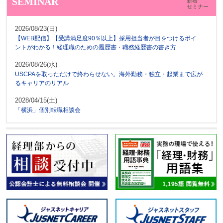
SEMINAR
新着
セミナー
2026/08/23(日)
【WEB配信】【受講満足度90％以上】採用担当者が目をつけるポイ
ントがわかる！経理職のための履歴書・職務経歴書の書き方
2026/08/26(水)
USCPAを取っただけで終わらせない。海外勤務・独立・起業まで広が
るキャリアのリアル
2028/04/15(土)
「横浜」個別転職相談会