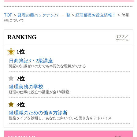
TOP
>
経理の薬バックナンバー一覧
>
経理部員お役立情報！
>
付帯
税について
RANKING
オススメ
サービス
1位
日商簿記3・2級講座
簿記の知識ゼロの方でも本質的な理解ができる
2位
経理実務の学校
経理の仕事に役立つ講座が全150講座
3位
経理職のための働き方診断
性格タイプを診断し、あなたに向いている働き方をアドバイス