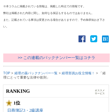
※本コラムに掲載されている情報は、掲載した時点での情報です。
弊社は掲載された内容に関し、如何なる保証もするものではありません。
また、記載されている事項は変更される場合がありますので、予め御承知おき下さ
い。
>> この連載のバックナンバー一覧はコチラ
TOP
>
経理の薬バックナンバー一覧
>
経理部員お役立情報！
>
「経
理にとって重要な法律や規則」
RANKING
オススメ
サービス
1位
日商簿記3・2級講座