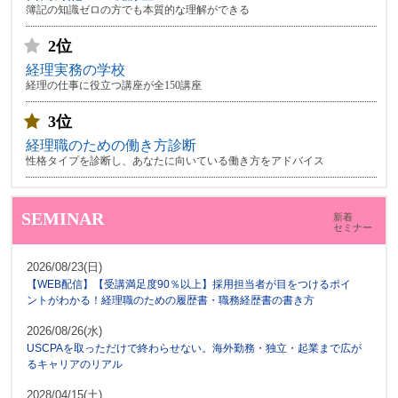
簿記の知識ゼロの方でも本質的な理解ができる
2位
経理実務の学校
経理の仕事に役立つ講座が全150講座
3位
経理職のための働き方診断
性格タイプを診断し、あなたに向いている働き方をアドバイス
SEMINAR
新着
セミナー
2026/08/23(日)
【WEB配信】【受講満足度90％以上】採用担当者が目をつけるポイ
ントがわかる！経理職のための履歴書・職務経歴書の書き方
2026/08/26(水)
USCPAを取っただけで終わらせない。海外勤務・独立・起業まで広が
るキャリアのリアル
2028/04/15(土)