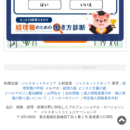
メールマガジン「経理の薬」に広告をだしてみませんか？
ジャスネットコミュニケーションズ株式会社
転職支援：
ジャスネットキャリア
人材派遣：
ジャスネットスタッフ
教育：
経
理実務の学校
メルマガ：
経理の薬
ビジネス文書の森
メールマガジン配信解除
｜
お問合せ
｜
会社情報
｜
個人情報保護方針・個人情
報の取り扱いについて
｜
クッキーポリシー
｜
特定個人情報基本方針
会計、税務、経理・財務分野に特化したプロフェッショナル・エージェンシ
ー ジャスネットコミュニケーションズ
〒105-0004 東京都港区新橋四丁目１番１号 新虎通りCORE