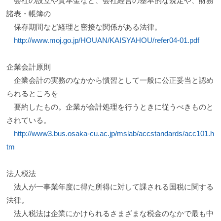
会社の設立や資本金など、会社経営の基本的な規定や、財務
諸表・帳簿の
保存期間など経理と密接な関係がある法律。
http://www.moj.go.jp/HOUAN/KAISYAHOU/refer04-01.pdf
企業会計原則
企業会計の実務のなかから慣習として一般に公正妥当と認め
られるところを
要約したもの。企業が会計処理を行うときに従うべきものと
されている。
http://www3.bus.osaka-cu.ac.jp/mslab/accstandards/acc101.h
tm
法人税法
法人が一事業年度に得た所得に対して課される国税に関する
法律。
法人税法は企業にかけられるさまざまな税金のなかで最も中