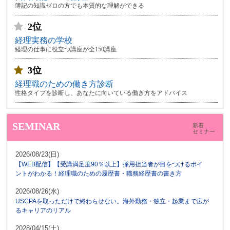
簿記の知識ゼロの方でも本質的な理解ができる
2位
経理実務の学校
経理の仕事に役立つ講座が全150講座
3位
経理職のための働き方診断
性格タイプを診断し、あなたに向いている働き方をアドバイス
SEMINAR
新着
セミナー
2026/08/23(日)
【WEB配信】【受講満足度90％以上】採用担当者が目をつけるポイ
ントがわかる！経理職のための履歴書・職務経歴書の書き方
2026/08/26(水)
USCPAを取っただけで終わらせない。海外勤務・独立・起業まで広が
るキャリアのリアル
2028/04/15(土)