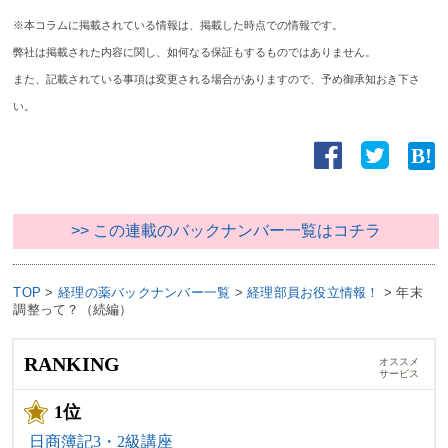
※本コラムに掲載されている情報は、掲載した時点での情報です。
弊社は掲載された内容に関し、如何なる保証もするものではありません。
また、記載されている事項は変更される場合がありますので、予め御承知おき下さ
い。
>> この連載のバックナンバー一覧はコチラ
TOP
>
経理の薬バックナンバー一覧
>
経理部員お役立情報！
>
年末
調整って？（続編）
RANKING
オススメ
サービス
1位
日商簿記3・2級講座