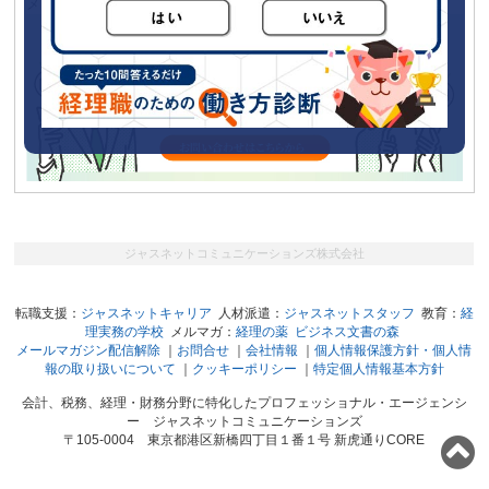
メールマガジン「経理の薬」に広告をだしてみませんか？
ジャスネットコミュニケーションズ株式会社
転職支援：
ジャスネットキャリア
人材派遣：
ジャスネットスタッフ
教育：
経
理実務の学校
メルマガ：
経理の薬
ビジネス文書の森
メールマガジン配信解除
｜
お問合せ
｜
会社情報
｜
個人情報保護方針・個人情
報の取り扱いについて
｜
クッキーポリシー
｜
特定個人情報基本方針
会計、税務、経理・財務分野に特化したプロフェッショナル・エージェンシ
ー ジャスネットコミュニケーションズ
〒105-0004 東京都港区新橋四丁目１番１号 新虎通りCORE