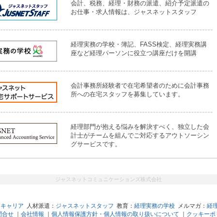
会計、税務、経理・財務の派遣、紹介予定派遣の
お仕事・求人情報は、ジャスネットスタッフ
経理実務の学校・簿記、FASS検定、経理実務講
座など経理パーソンに役立つ講座だけを開講
会計事務所経験者で在宅希望者のために会計事務
所への在宅スタッフを募集しています。
経理部門が抱える悩みを解決すべく、独立した会
計士がチームを組んでご対応するアウトソーシン
グサービスです。
ジャスネットコミュニケーションズ株式会社
トキャリア
人材派遣：
ジャスネットスタッフ
教育：
経理実務の学校
メルマガ：
経
問合せ
｜
会社情報
｜
個人情報保護方針・個人情報の取り扱いについて
｜
クッキーポ