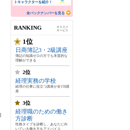
トキャラクターを紹介！
全バックナンバーを見る
RANKING
オススメ
サービス
1位
日商簿記3・2級講座
簿記の知識ゼロの方でも本質的な
理解ができる
2位
経理実務の学校
経理の仕事に役立つ講座が全150講
座
3位
経理職のための働き
日
方診断
性格タイプを診断し、あなたに向
いている働き方をアドバイス