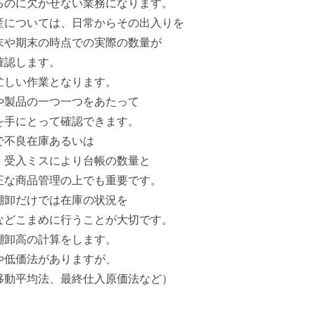
るのに欠かせない業務になります。
産については、日常からその出入りを
末や期末の時点での実際の数量が
確認します。
忙しい作業となります。
や製品の一つ一つをあたって
を手にとって確認できます。
で不良在庫あるいは
、受入ミスにより台帳の数量と
正な商品管理の上でも重要です。
棚卸だけでは在庫の状況を
などこまめに行うことが大切です。
棚卸高の計算をします。
や低価法がありますが、
移動平均法、最終仕入原価法など）