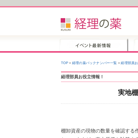
TOP
>
経理の薬バックナンバー一覧
>
経理部員
経理部員お役立情報！
実地
棚卸資産の現物の数量を確認する