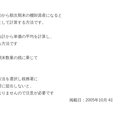
のから順次期末の棚卸資産になると
として計算する方法です。
合計から単価の平均を計算し、
る方法です
期末数量の残に乗じて
方法を選択し税務署に
署に提出しないと、
なりませんので注意が必要です
掲載日：
2005年10月 4