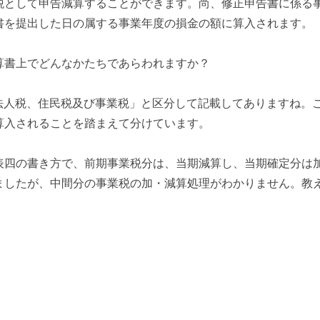
税として申告減算することができます。尚、修正申告書に係る
書を提出した日の属する事業年度の損金の額に算入されます。
算書上でどんなかたちであらわれますか？
「法人税、住民税及び事業税」と区分して記載してありますね。
算入されることを踏まえて分けています。
表四の書き方で、前期事業税分は、当期減算し、当期確定分は
ましたが、中間分の事業税の加・減算処理がわかりません。教