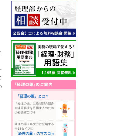
に
ー
て
の
「経理の薬」とは？
「経理の薬」は経理部の悩み
や課題解決を目指す人のため
の相談窓口です
経理の薬メルマガに登場する
全18タイプの
「経理の薬」のマスコッ