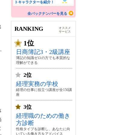
トキャラクターを紹介！
全バックナンバーを見る
出
RANKING
オススメ
サービス
1位
日商簿記3・2級講座
す
簿記の知識ゼロの方でも本質的な
理解ができる
2位
経理実務の学校
経理の仕事に役立つ講座が全150講
座
3位
事
経理職のための働き
当
方診断
と
性格タイプを診断し、あなたに向
いている働き方をアドバイス