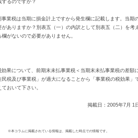
載するのですか？
前期事業税は当期に損金計上ですから発生欄に記載します。当期
要がありますか？別表五（一）の内訳として別表五（二）を考
る欄がないので必要がありません。
の税効果について、前期末未払事業税＜当期末未払事業税の差額
住民税及び事業税」が過大になることから「事業税の税効果」
えておいて下さい。
掲載日：
2005年7月 1
※本コラムに掲載されている情報は、掲載した時点での情報です。