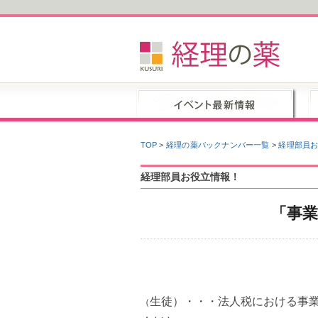
TOP
>
経理の薬バックナンバー一覧
>
経理部員
経理部員お役立情報！
「事
生徒）・・・法人税における事
（