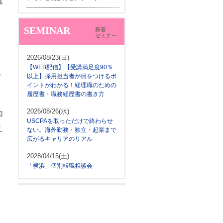
事
SEMINAR
新着
セミナー
2026/08/23(日)
【WEB配信】【受講満足度90％
こ
以上】採用担当者が目をつけるポ
イントがわかる！経理職のための
履歴書・職務経歴書の書き方
2026/08/26(水)
加
USCPAを取っただけで終わらせ
え
ない。海外勤務・独立・起業まで
広がるキャリアのリアル
2028/04/15(土)
「横浜」個別転職相談会