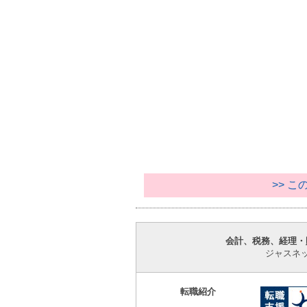
>> 
会計、税務、経理・
ジャスネ
転職紹介