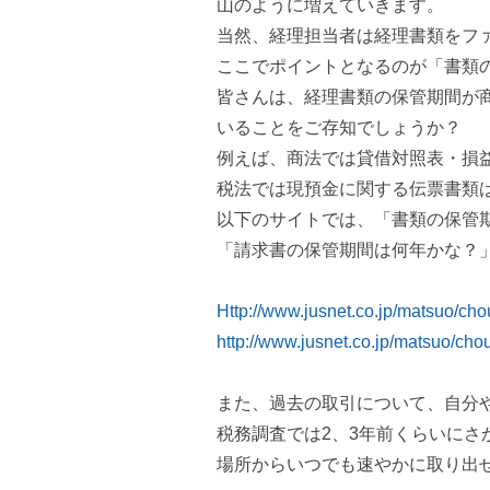
山のように増えていきます。
当然、経理担当者は経理書類をフ
ここでポイントとなるのが「書類
皆さんは、経理書類の保管期間が
いることをご存知でしょうか？
例えば、商法では貸借対照表・損益
税法では現預金に関する伝票書類
以下のサイトでは、「書類の保管
「請求書の保管期間は何年かな？
Http://www.jusnet.co.jp/matsuo/cho
http://www.jusnet.co.jp/matsuo/cho
また、過去の取引について、自分
税務調査では2、3年前くらいにさ
場所からいつでも速やかに取り出