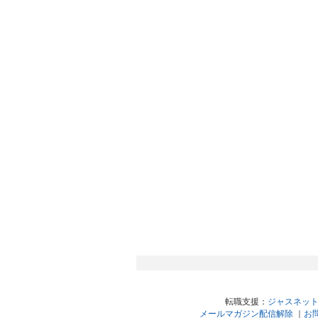
転職支援：
ジャスネッ
メールマガジン配信解除
｜
お