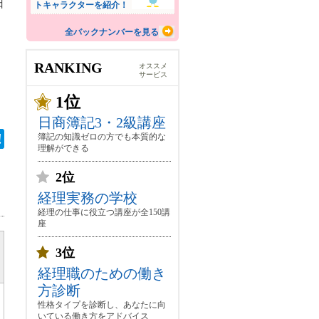
日
トキャラクターを紹介！
全バックナンバーを見る
RANKING
オススメ
サービス
1位
。
日商簿記3・2級講座
簿記の知識ゼロの方でも本質的な
理解ができる
2位
経理実務の学校
経理の仕事に役立つ講座が全150講
座
3位
経理職のための働き
方診断
性格タイプを診断し、あなたに向
いている働き方をアドバイス