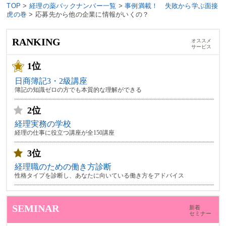
TOP
>
経理の薬バックナンバー一覧
>
事例満載！ 失敗から学ぶ面接
虎の巻
>
応募先から他の企業に情報がいくの？
RANKING
オススメ
サービス
1位
日商簿記3・2級講座
簿記の知識ゼロの方でも本質的な理解ができる
2位
経理実務の学校
経理の仕事に役立つ講座が全150講座
3位
経理職のための働き方診断
性格タイプを診断し、あなたに向いている働き方をアドバイス
SEMINAR
新着
セミナー