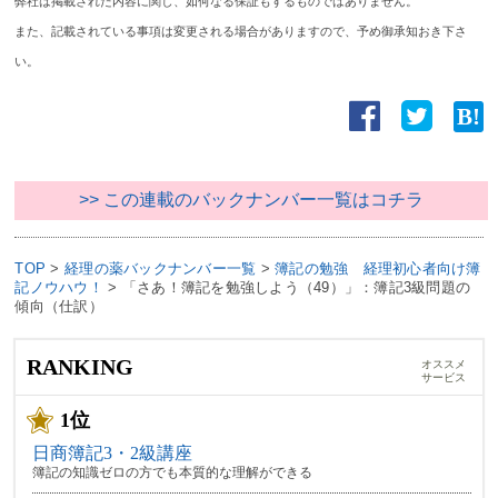
弊社は掲載された内容に関し、如何なる保証もするものではありません。
また、記載されている事項は変更される場合がありますので、予め御承知おき下さ
い。
>> この連載のバックナンバー一覧はコチラ
TOP
>
経理の薬バックナンバー一覧
>
簿記の勉強 経理初心者向け簿
記ノウハウ！
>
「さあ！簿記を勉強しよう（49）」：簿記3級問題の
傾向（仕訳）
RANKING
オススメ
サービス
1位
日商簿記3・2級講座
簿記の知識ゼロの方でも本質的な理解ができる