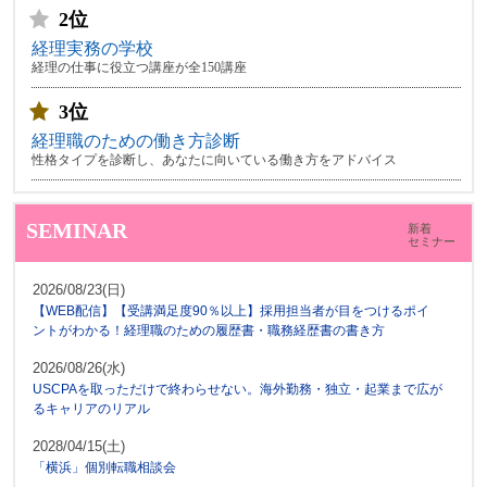
2位
経理実務の学校
経理の仕事に役立つ講座が全150講座
3位
経理職のための働き方診断
性格タイプを診断し、あなたに向いている働き方をアドバイス
SEMINAR
新着
セミナー
2026/08/23(日)
【WEB配信】【受講満足度90％以上】採用担当者が目をつけるポイ
ントがわかる！経理職のための履歴書・職務経歴書の書き方
2026/08/26(水)
USCPAを取っただけで終わらせない。海外勤務・独立・起業まで広が
るキャリアのリアル
2028/04/15(土)
「横浜」個別転職相談会