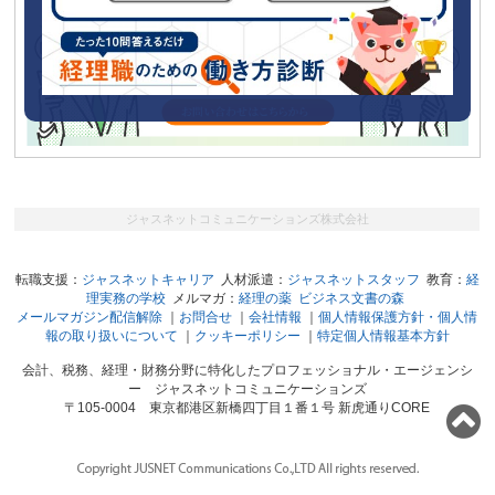
ジャスネットコミュニケーションズ株式会社
転職支援：
ジャスネットキャリア
人材派遣：
ジャスネットスタッフ
教育：
経
理実務の学校
メルマガ：
経理の薬
ビジネス文書の森
メールマガジン配信解除
｜
お問合せ
｜
会社情報
｜
個人情報保護方針・個人情
報の取り扱いについて
｜
クッキーポリシー
｜
特定個人情報基本方針
会計、税務、経理・財務分野に特化したプロフェッショナル・エージェンシ
ー ジャスネットコミュニケーションズ
〒105-0004 東京都港区新橋四丁目１番１号 新虎通りCORE